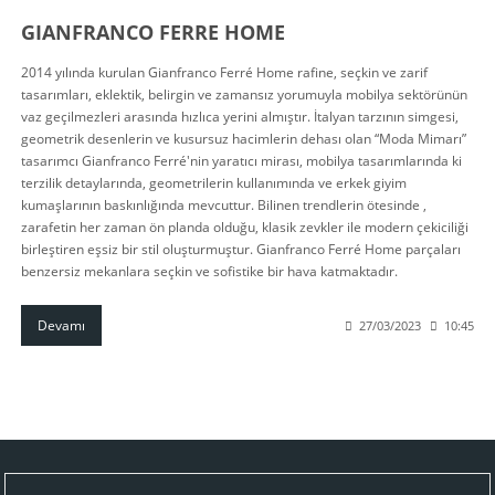
GIANFRANCO FERRE HOME
2014 yılında kurulan Gianfranco Ferré Home rafine, seçkin ve zarif
tasarımları, eklektik, belirgin ve zamansız yorumuyla mobilya sektörünün
vaz geçilmezleri arasında hızlıca yerini almıştır. İtalyan tarzının simgesi,
geometrik desenlerin ve kusursuz hacimlerin dehası olan “Moda Mimarı”
tasarımcı Gianfranco Ferré'nin yaratıcı mirası, mobilya tasarımlarında ki
terzilik detaylarında, geometrilerin kullanımında ve erkek giyim
kumaşlarının baskınlığında mevcuttur. Bilinen trendlerin ötesinde ,
zarafetin her zaman ön planda olduğu, klasik zevkler ile modern çekiciliği
birleştiren eşsiz bir stil oluşturmuştur. Gianfranco Ferré Home parçaları
benzersiz mekanlara seçkin ve sofistike bir hava katmaktadır.
Devamı
27/03/2023
10:45