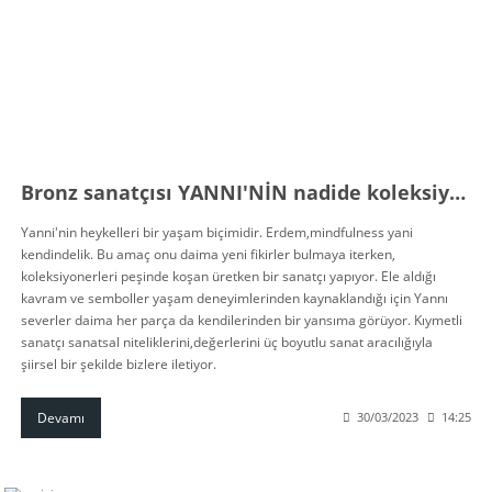
Bronz sanatçısı YANNI'NİN nadide koleksiyonu mağazalarımızda !!!
Yanni'nin heykelleri bir yaşam biçimidir. Erdem,mindfulness yani
kendindelik. Bu amaç onu daima yeni fikirler bulmaya iterken,
koleksiyonerleri peşinde koşan üretken bir sanatçı yapıyor. Ele aldığı
kavram ve semboller yaşam deneyimlerinden kaynaklandığı için Yannı
severler daima her parça da kendilerinden bir yansıma görüyor. Kıymetli
sanatçı sanatsal niteliklerini,değerlerini üç boyutlu sanat aracılığıyla
şiirsel bir şekilde bizlere iletiyor.
Devamı
30/03/2023
14:25