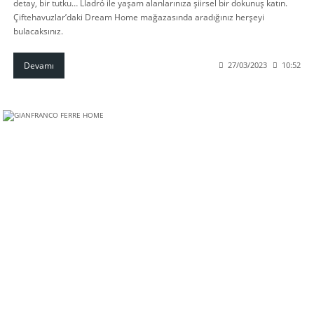
detay, bir tutku… Lladró ile yaşam alanlarınıza şiirsel bir dokunuş katın.
Çiftehavuzlar’daki Dream Home mağazasında aradığınız herşeyi
bulacaksınız.
Devamı
27/03/2023
10:52