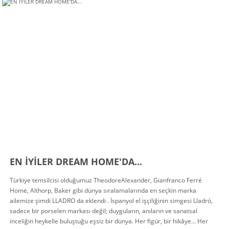
EN İYİLER DREAM HOME'DA...
Türkiye temsilcisi olduğumuz TheodoreAlexander, Gianfranco Ferré
Home, Althorp, Baker gibi dünya sıralamalarında en seçkin marka
ailemize şimdi LLADRO da eklendi . İspanyol el işçiliğinin simgesi Lladró,
sadece bir porselen markası değil; duyguların, anıların ve sanatsal
inceliğin heykelle buluştuğu eşsiz bir dünya. Her figür, bir hikâye… Her