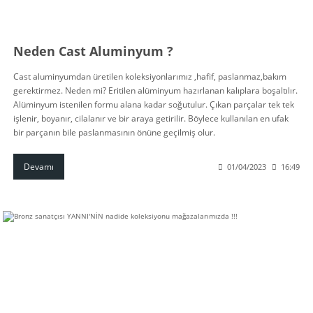
Neden Cast Aluminyum ?
Cast aluminyumdan üretilen koleksiyonlarımız ,hafif, paslanmaz,bakım
gerektirmez. Neden mi? Eritilen alüminyum hazırlanan kalıplara boşaltılır.
Alüminyum istenilen formu alana kadar soğutulur. Çıkan parçalar tek tek
işlenir, boyanır, cilalanır ve bir araya getirilir. Böylece kullanılan en ufak
bir parçanın bile paslanmasının önüne geçilmiş olur.
Devamı
01/04/2023
16:49