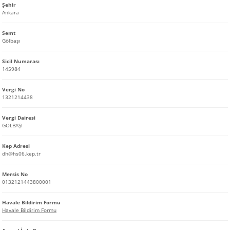
Şehir
Ankara
Semt
Gölbaşı
Sicil Numarası
145984
Vergi No
1321214438
Vergi Dairesi
GÖLBAŞI
Kep Adresi
dh@hs06.kep.tr
Mersis No
0132121443800001
Havale Bildirim Formu
Havale Bildirim Formu