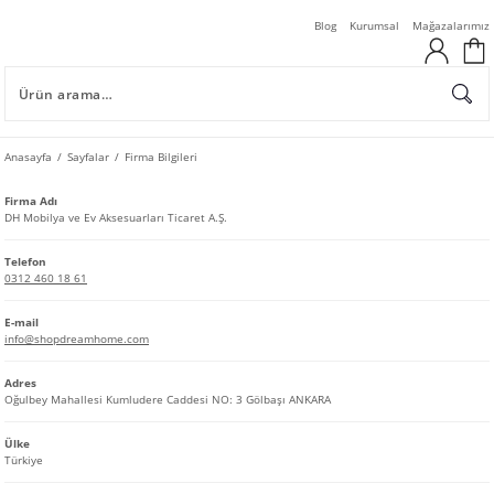
Blog
Kurumsal
Mağazalarımız
Anasayfa
Sayfalar
Firma Bilgileri
Firma Adı
DH Mobilya ve Ev Aksesuarları Ticaret A.Ş.
Telefon
0312 460 18 61
E-mail
info@shopdreamhome.com
Adres
Oğulbey Mahallesi Kumludere Caddesi NO: 3 Gölbaşı ANKARA
Ülke
Türkiye