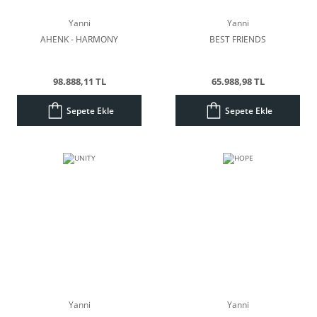
Yanni
Yanni
AHENK - HARMONY
BEST FRIENDS
98.888,11 TL
65.988,98 TL
Sepete Ekle
Sepete Ekle
Yanni
Yanni