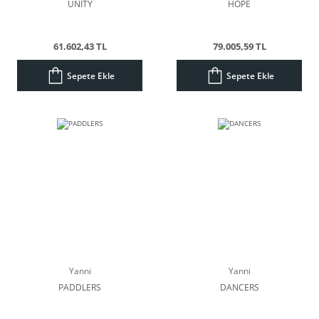
UNITY
HOPE
61.602,43 TL
79.005,59 TL
Sepete Ekle
Sepete Ekle
Yanni
Yanni
PADDLERS
DANCERS