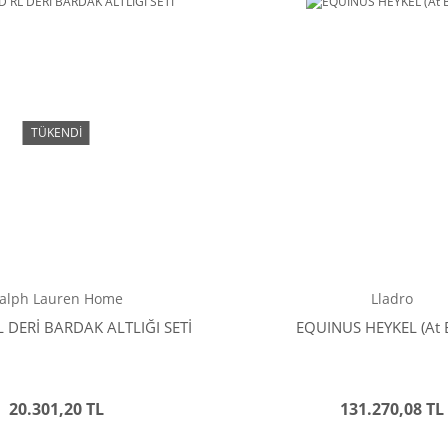
TÜKENDİ
alph Lauren Home
Lladro
 DERİ BARDAK ALTLIĞI SETİ
EQUINUS HEYKEL (At 
20.301,20 TL
131.270,08 TL