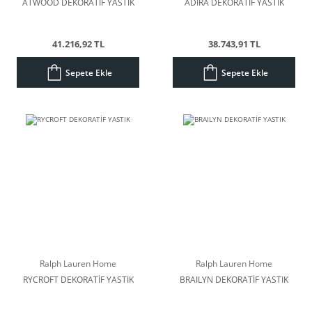
ATWOOD DEKORATİF YASTIK
ADIRA DEKORATİF YASTIK
41.216,92 TL
38.743,91 TL
Sepete Ekle
Sepete Ekle
Ralph Lauren Home
Ralph Lauren Home
RYCROFT DEKORATİF YASTIK
BRAILYN DEKORATİF YASTIK