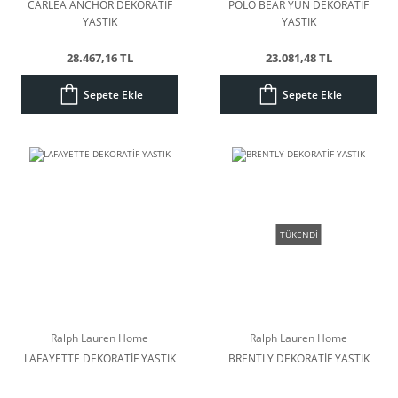
CARLEA ANCHOR DEKORATİF
POLO BEAR YÜN DEKORATİF
YASTIK
YASTIK
28.467,16 TL
23.081,48 TL
Sepete Ekle
Sepete Ekle
TÜKENDİ
Ralph Lauren Home
Ralph Lauren Home
LAFAYETTE DEKORATİF YASTIK
BRENTLY DEKORATİF YASTIK