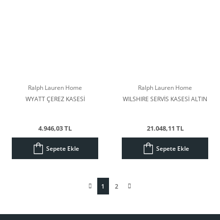
Ralph Lauren Home
Ralph Lauren Home
WYATT ÇEREZ KASESİ
WILSHIRE SERVİS KASESİ ALTIN
4.946,03 TL
21.048,11 TL
Sepete Ekle
Sepete Ekle
1
2