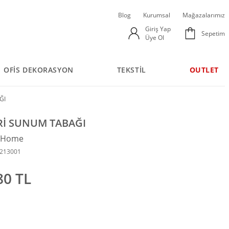
Blog
Kurumsal
Mağazalarımız
Giriş Yap
Sepetim
Üye Ol
OFİS DEKORASYON
TEKSTİL
OUTLET
ĞI
Rİ SUNUM TABAĞI
n Home
6213001
80 TL