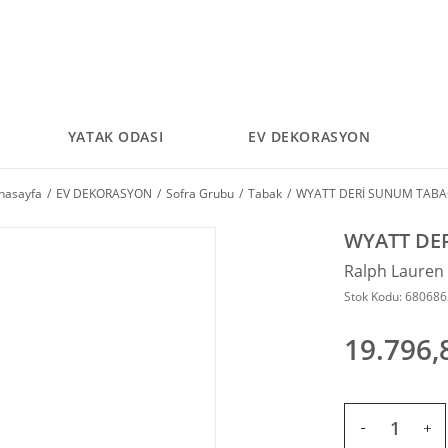
YATAK ODASI
EV DEKORASYON
nasayfa
EV DEKORASYON
Sofra Grubu
Tabak
WYATT DERİ SUNUM TABA
WYATT DE
Ralph Laure
Stok Kodu: 68068
19.796,