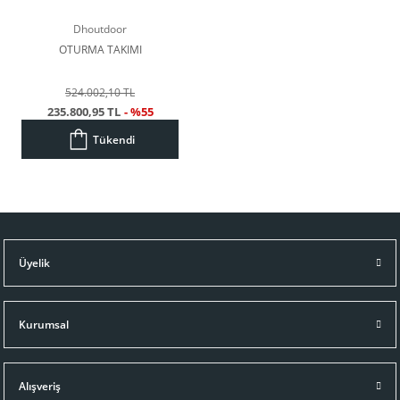
Dhoutdoor
OTURMA TAKIMI
524.002,10 TL
235.800,95 TL
- %55
Tükendi
Üyelik
Kurumsal
Alışveriş