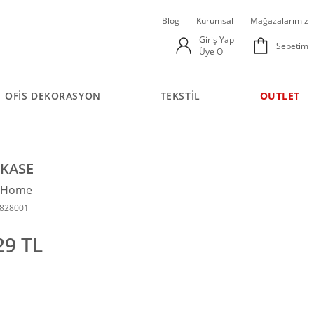
Blog
Kurumsal
Mağazalarımız
Giriş Yap
Sepetim
Üye Ol
OFİS DEKORASYON
TEKSTİL
OUTLET
 KASE
n Home
2828001
29 TL