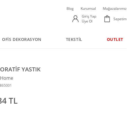
Blog
Kurumsal
Mağazalarımız
Giriş Yap
Sepetim
Üye Ol
OFİS DEKORASYON
TEKSTİL
OUTLET
ORATİF YASTIK
n Home
4865001
84 TL