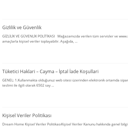
Gizlilik ve Güvenlik
GİZLİLİK VE GÜVENLİK POLİTİKASI Mağazamızda verilen tüm servisler ve www.sh
amaçlarla kişisel veriler toplayabilir. Aşağıda, ...
Tüketici Haklari – Cayma – İptal İade Koşullari
GENEL: 1.Kullanmakta olduğunuz web sitesi üzerinden elektronik ortamda sipariş v
teslimi ile ilgili olarak 6502 say ...
Kişisel Veriler Politikası
Dream Home Kişisel Veriler PolitikasıKişisel Veriler Kanunu hakkında genel bilg