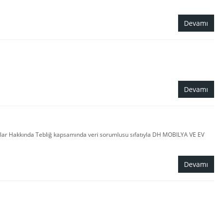
Devamı
Devamı
slar Hakkında Tebliğ kapsamında veri sorumlusu sıfatıyla DH MOBILYA VE EV
Devamı