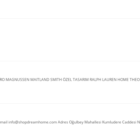
RO MAGNUSSEN MAITLAND SMITH ÖZEL TASARIM RALPH LAUREN HOME THEOD
1 E-mail info@shopdreamhome.com Adres Oğulbey Mahallesi Kumludere Caddesi NO