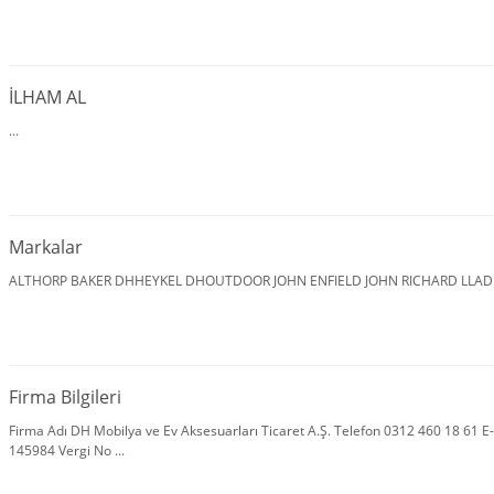
İLHAM AL
...
Markalar
ALTHORP BAKER DHHEYKEL DHOUTDOOR JOHN ENFIELD JOHN RICHARD LLAD
Firma Bilgileri
Firma Adı DH Mobilya ve Ev Aksesuarları Ticaret A.Ş. Telefon 0312 460 18 6
145984 Vergi No ...