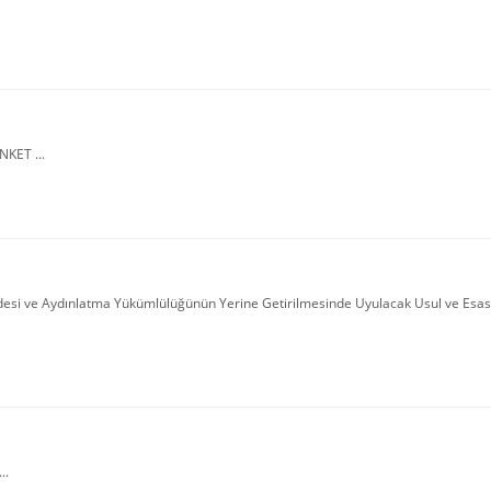
KET ...
addesi ve Aydınlatma Yükümlülüğünün Yerine Getirilmesinde Uyulacak Usul ve Esa
..