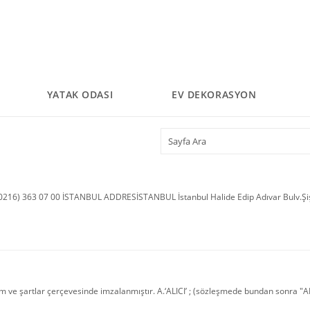
YATAK ODASI
EV DEKORASYON
216) 363 07 00 İSTANBUL ADDRESİSTANBUL İstanbul Halide Edip Adıvar Bulv.Ş
ve şartlar çerçevesinde imzalanmıştır. A.‘ALICI’ ; (sözleşmede bundan sonra "ALI