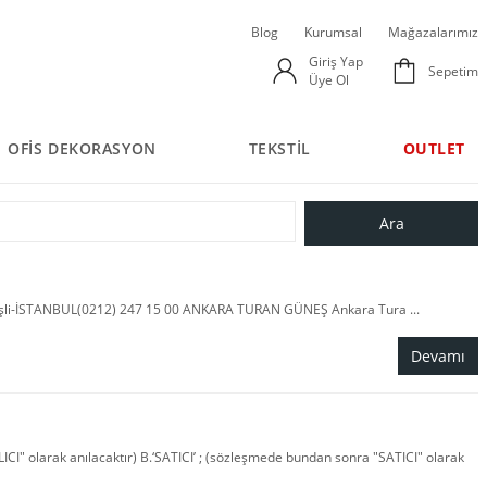
Blog
Kurumsal
Mağazalarımız
Giriş Yap
Sepetim
Üye Ol
OFİS DEKORASYON
TEKSTİL
OUTLET
işli-İSTANBUL(0212) 247 15 00 ANKARA TURAN GÜNEŞ Ankara Tura ...
Devamı
CI" olarak anılacaktır) B.‘SATICI’ ; (sözleşmede bundan sonra "SATICI" olarak