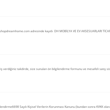
opdreamhome.com adresinde kayıtlı DH MOBİLYA VE EV AKSESUARLARI TİCARET A.Ş. 
erdiğiniz takdirde, size sunulan ön bilgilendirme formunu ve mesafeli satış sözleşm
ilendirme6698 Sayılı Kişisel Verilerin Korunması Kanunu (bundan sonra KVKK olara