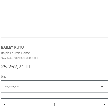
BAILEY KUTU
Ralph Lauren Home
Stok Kodu: 682928876001-7001
25.252,71 TL
Ölçü