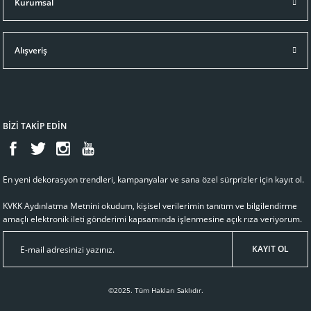
Kurumsal
BAILEY SEPET VAZO
BAILEY ÇERÇEVE
24.372,44 TL
21.016,42 TL
Alışveriş
Sepete Ekle
Sepete Ekle
BİZİ TAKİP EDİN
En yeni dekorasyon trendleri, kampanyalar ve sana özel sürprizler için kayıt ol.
KVKK Aydınlatma Metnini
okudum, kişisel verilerimin tanıtım ve bilgilendirme
amaçlı elektronik ileti gönderimi kapsamında işlenmesine açık rıza veriyorum.
KAYIT OL
©2025. Tüm Hakları Saklıdır.