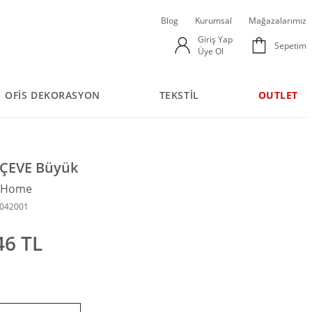
Blog
Kurumsal
Mağazalarımız
Giriş Yap
Sepetim
Üye Ol
OFİS DEKORASYON
TEKSTİL
OUTLET
ÇEVE Büyük
n Home
8042001
46 TL