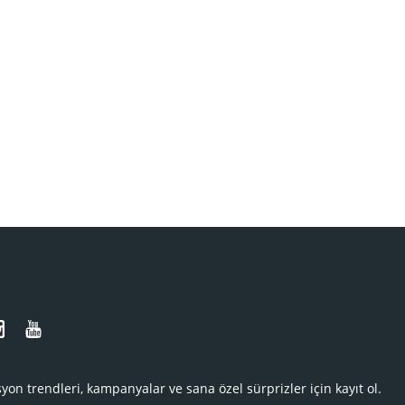
N
yon trendleri, kampanyalar ve sana özel sürprizler için kayıt ol.