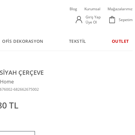
Blog
Kurumsal
Mağazalarımız
Giriş Yap
Sepetim
Üye Ol
OFİS DEKORASYON
TEKSTİL
OUTLET
SİYAH ÇERÇEVE
n Home
2676002-682662675002
80 TL