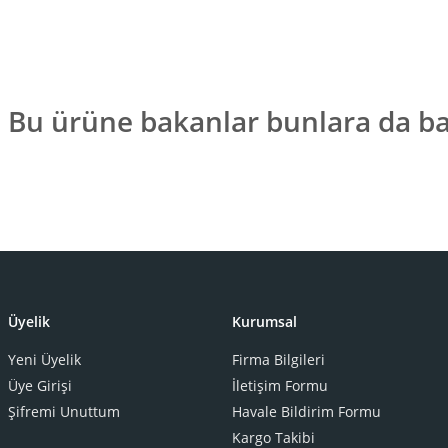
Bu ürüne bakanlar bunlara da ba
Üyelik
Kurumsal
Yeni Üyelik
Firma Bilgileri
Üye Girişi
İletişim Formu
Şifremi Unuttum
Havale Bildirim Formu
Kargo Takibi
Ralph Lauren Home