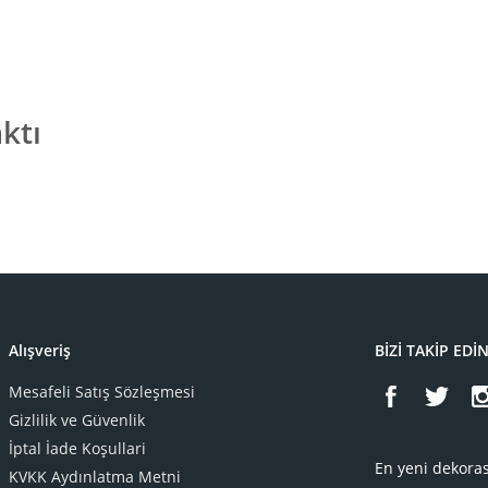
ktı
Alışveriş
BİZİ TAKİP EDİ
Mesafeli Satış Sözleşmesi
Gizlilik ve Güvenlik
İptal İade Koşullari
En yeni dekoras
KVKK Aydınlatma Metni