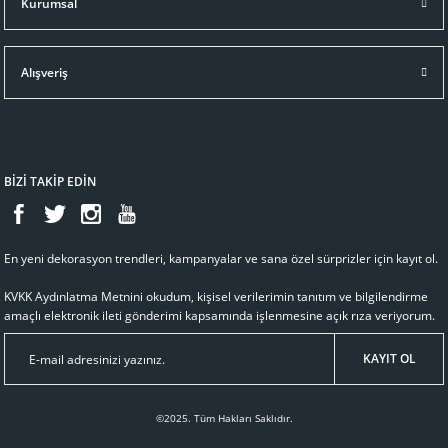
Kurumsal
Ralph Lauren Home
Alışveriş
BROCKTON KAHVERENGİ ÇERÇEVE
17.311,11 TL
BİZİ TAKİP EDİN
Sepete Ekle
En yeni dekorasyon trendleri, kampanyalar ve sana özel sürprizler için kayıt ol.
KVKK Aydınlatma Metnini
okudum, kişisel verilerimin tanıtım ve bilgilendirme
amaçlı elektronik ileti gönderimi kapsamında işlenmesine açık rıza veriyorum.
KAYIT OL
©2025. Tüm Hakları Saklıdır.