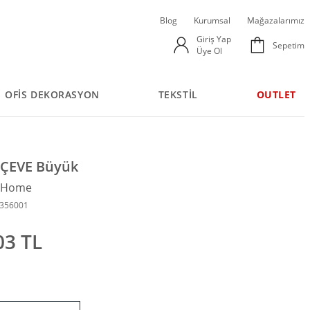
Blog
Kurumsal
Mağazalarımız
Giriş Yap
Sepetim
Üye Ol
OFİS DEKORASYON
TEKSTİL
OUTLET
ÇEVE Büyük
n Home
7356001
03 TL