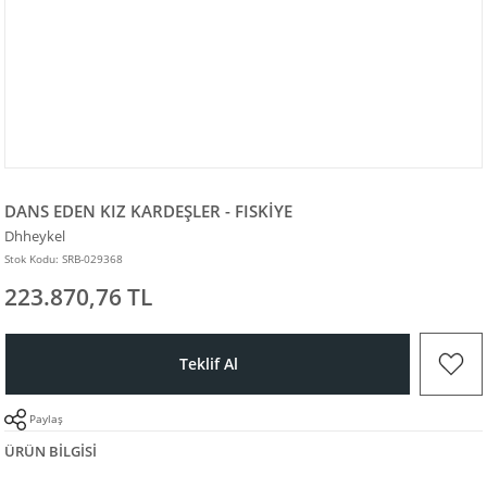
DANS EDEN KIZ KARDEŞLER - FISKİYE
Dhheykel
Stok Kodu: SRB-029368
223.870,76 TL
Teklif Al
Paylaş
ÜRÜN BILGISI