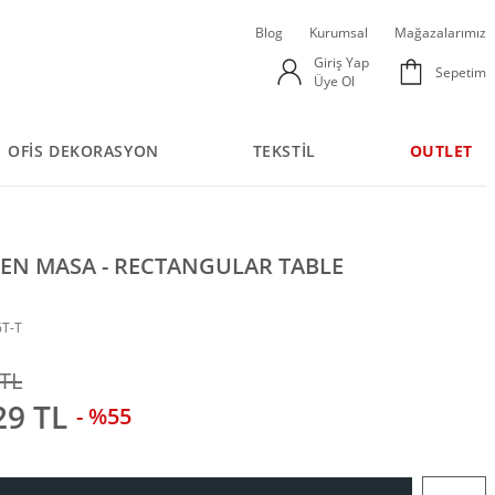
Blog
Kurumsal
Mağazalarımız
Giriş Yap
Sepetim
Üye Ol
OFİS DEKORASYON
TEKSTİL
OUTLET
EN MASA - RECTANGULAR TABLE
6T-T
 TL
29 TL
- %55