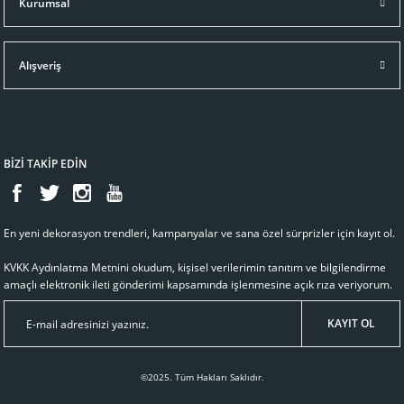
Kurumsal
Ralph Lauren Home
GARRETT KAHVERENGİ ÇERÇEVE
Alışveriş
18.520,14 TL
Sepete Ekle
BİZİ TAKİP EDİN
En yeni dekorasyon trendleri, kampanyalar ve sana özel sürprizler için kayıt ol.
KVKK Aydınlatma Metnini
okudum, kişisel verilerimin tanıtım ve bilgilendirme
amaçlı elektronik ileti gönderimi kapsamında işlenmesine açık rıza veriyorum.
KAYIT OL
©2025. Tüm Hakları Saklıdır.