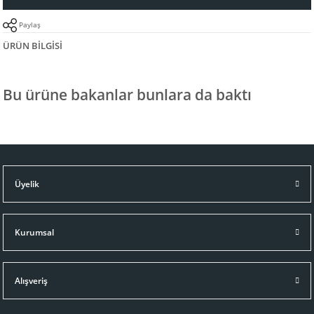
Paylaş
ÜRÜN BILGISI
Bu ürüne bakanlar bunlara da baktı
Üyelik
Ralph Lauren Home
Ralph Lauren Home
Kurumsal
GARRETT MATARA
GARRETT BUZ KOVASI
17.311,11 TL
28.467,16 TL
Alışveriş
Sepete Ekle
Sepete Ekle