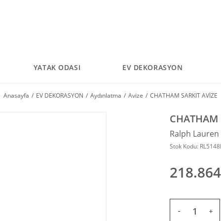
YATAK ODASI
EV DEKORASYON
Anasayfa
EV DEKORASYON
Aydınlatma
Avize
CHATHAM SARKIT AVİZE
CHATHAM S
Ralph Laure
Stok Kodu: RL514
218.864