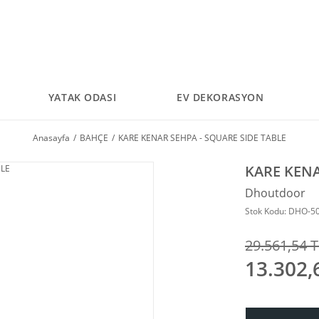
YATAK ODASI
EV DEKORASYON
Anasayfa
BAHÇE
KARE KENAR SEHPA - SQUARE SIDE TABLE
KARE KENA
Dhoutdoor
Stok Kodu: DHO-5
29.561,54 T
13.302,