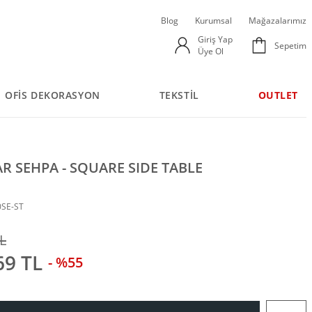
Blog
Kurumsal
Mağazalarımız
Giriş Yap
Sepetim
Üye Ol
OFİS DEKORASYON
TEKSTİL
OUTLET
R SEHPA - SQUARE SIDE TABLE
0SE-ST
L
69 TL
- %55