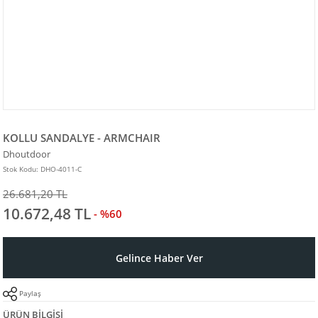
KOLLU SANDALYE - ARMCHAIR
Dhoutdoor
Stok Kodu: DHO-4011-C
26.681,20 TL
10.672,48 TL
- %60
Gelince Haber Ver
Paylaş
ÜRÜN BILGISI