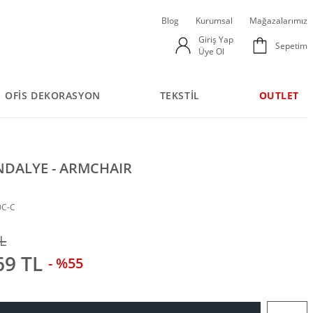
Blog
Kurumsal
Mağazalarımız
Giriş Yap
Sepetim
Üye Ol
OFİS DEKORASYON
TEKSTİL
OUTLET
NDALYE - ARMCHAIR
0C-C
L
69 TL
- %55