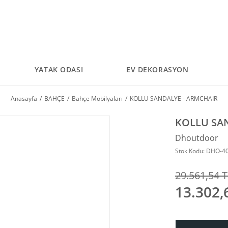
YATAK ODASI
EV DEKORASYON
Anasayfa
BAHÇE
Bahçe Mobilyaları
KOLLU SANDALYE - ARMCHAIR
KOLLU SA
Dhoutdoor
Stok Kodu: DHO-4
29.561,54 T
13.302,