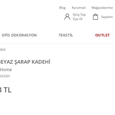
Blog
Kurumsal
Mağazalarımız
Giriş Yap
Sepetim
Üye Ol
OFİS DEKORASYON
TEKSTİL
OUTLET
DEHİ
EYAZ ŞARAP KADEHİ
n Home
0542001
3 TL