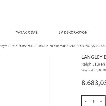
YATAK ODASI
EV DEKORASYON
sayfa
EV DEKORASYON
Sofra Grubu
Bardak
LANGLEY BEYAZ ŞARAP KA
LANGLEY B
Ralph Laure
Stok Kodu: 68081
8.683,0