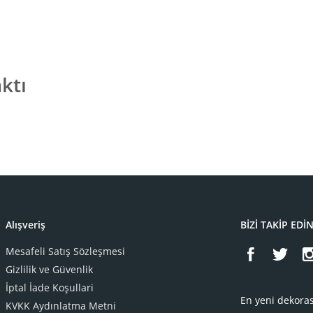
ktı
Alışveriş
BİZİ TAKİP EDİ
Mesafeli Satış Sözleşmesi
Gizlilik ve Güvenlik
İptal İade Koşullari
En yeni dekoras
KVKK Aydınlatma Metni