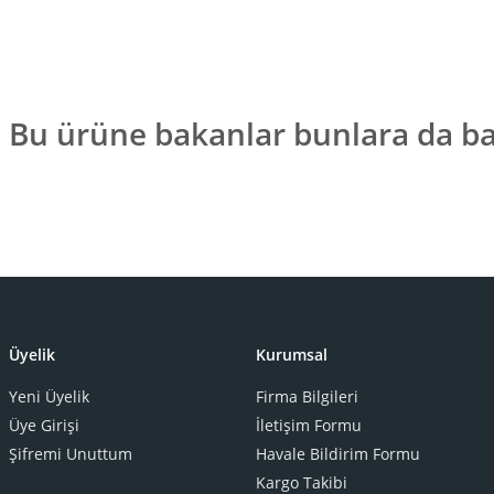
Bu ürüne bakanlar bunlara da ba
Üyelik
Kurumsal
Yeni Üyelik
Firma Bilgileri
Üye Girişi
İletişim Formu
Ralph Lauren Home
Şifremi Unuttum
Havale Bildirim Formu
LEIGH SİYAH KRİSTAL KUTU
Kargo Takibi