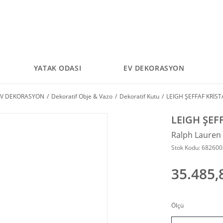
YATAK ODASI
EV DEKORASYON
V DEKORASYON
Dekoratif Obje & Vazo
Dekoratif Kutu
LEIGH ŞEFFAF KRİST
LEIGH ŞEF
Ralph Laure
Stok Kodu: 68260
35.485,
Ölçü