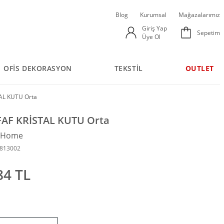
Blog
Kurumsal
Mağazalarımız
Giriş Yap
Sepetim
Üye Ol
OFİS DEKORASYON
TEKSTİL
OUTLET
AL KUTU Orta
FAF KRİSTAL KUTU Orta
n Home
0813002
84 TL