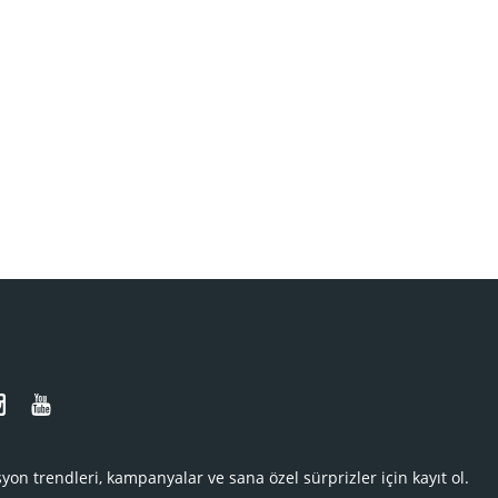
N
yon trendleri, kampanyalar ve sana özel sürprizler için kayıt ol.