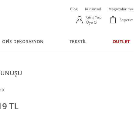
Blog
Kurumsal
Mağazalarımız
Giriş Yap
Sepetim
Üye Ol
OFİS DEKORASYON
TEKSTİL
OUTLET
KUNUŞU
519
19 TL