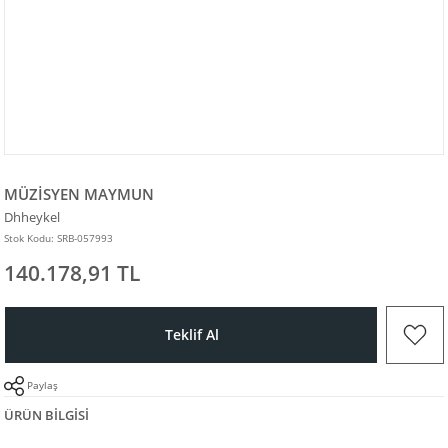
MÜZİSYEN MAYMUN
Dhheykel
Stok Kodu: SRB-057993
140.178,91 TL
Teklif Al
Paylaş
ÜRÜN BILGISI