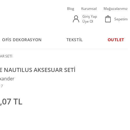
Blog
Kurumsal
Mağazalarımız
Giriş Yap
Sepetim
Üye Ol
OFİS DEKORASYON
TEKSTİL
OUTLET
AR SETİ
 NAUTILUS AKSESUAR SETİ
xander
17
,07 TL