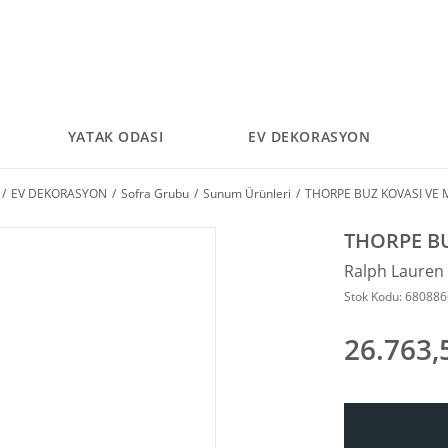
YATAK ODASI
EV DEKORASYON
EV DEKORASYON
Sofra Grubu
Sunum Ürünleri
THORPE BUZ KOVASI VE 
THORPE BU
Ralph Laure
Stok Kodu: 68088
26.763,