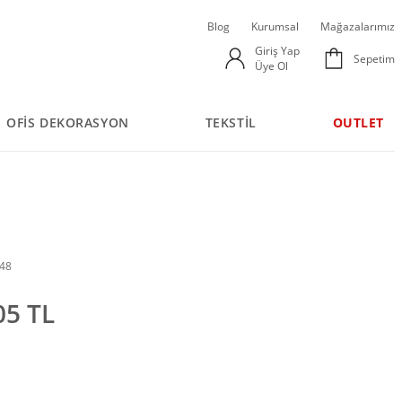
Blog
Kurumsal
Mağazalarımız
Giriş Yap
Sepetim
Üye Ol
OFİS DEKORASYON
TEKSTİL
OUTLET
748
05 TL