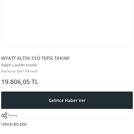
WYATT ALTIN 3’LÜ TEPSİ TAKIMI
Ralph Lauren Home
Stok Kodu: 680774816001
19.806,05 TL
Gelince Haber Ver
Paylaş
ÜRÜN BILGISI