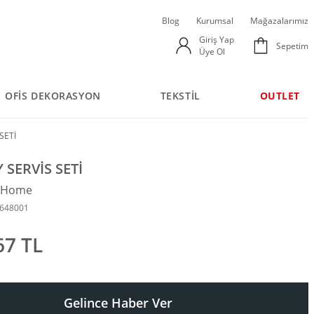
Blog
Kurumsal
Mağazalarımız
Giriş Yap
Sepetim
Üye Ol
OFİS DEKORASYON
TEKSTİL
OUTLET
SETİ
 SERVİS SETİ
n Home
6648001
67 TL
Gelince Haber Ver