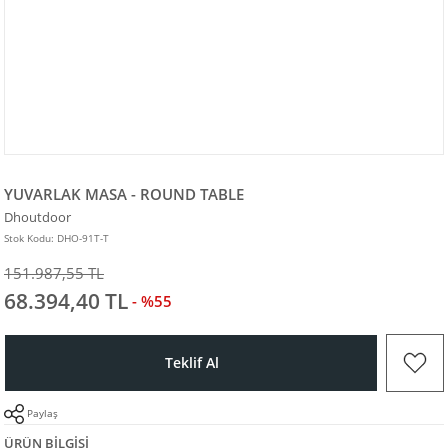
YUVARLAK MASA - ROUND TABLE
Dhoutdoor
Stok Kodu: DHO-91T-T
151.987,55 TL
68.394,40 TL
- %55
Teklif Al
Paylaş
ÜRÜN BILGISI