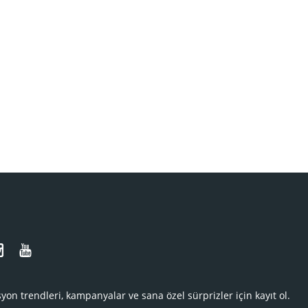
N
yon trendleri, kampanyalar ve sana özel sürprizler için kayıt ol.