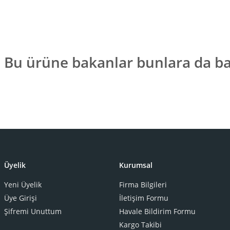
Bu ürüne bakanlar bunlara da ba
TÜKENDİ
Üyelik
Kurumsal
Yeni Üyelik
Firma Bilgileri
Üye Girişi
İletişim Formu
Şifremi Unuttum
Havale Bildirim Formu
Ralph Lauren Home
Kargo Takibi
Ralph Lauren Ho
THORPE DİKDÖRTGEN TEPSİ