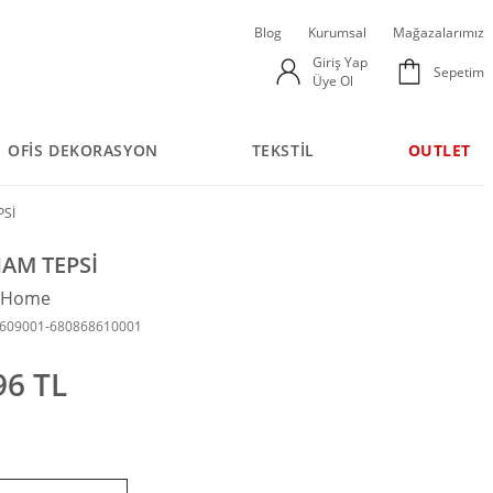
Blog
Kurumsal
Mağazalarımız
Giriş Yap
Sepetim
Üye Ol
OFİS DEKORASYON
TEKSTİL
OUTLET
Sİ
AM TEPSİ
n Home
8609001-680868610001
96 TL