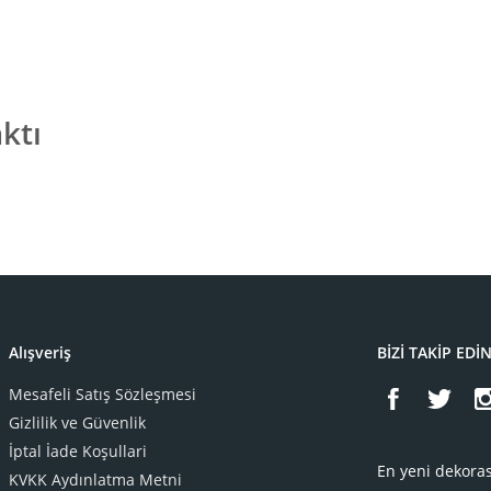
ktı
Alışveriş
BİZİ TAKİP EDİ
Mesafeli Satış Sözleşmesi
Gizlilik ve Güvenlik
İptal İade Koşullari
En yeni dekoras
KVKK Aydınlatma Metni
me