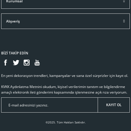
Kurumsal
Ralph Lauren Home
BROCKTON SİYAH ÇERÇEVE
Alışveriş
17.530,93 TL
Sepete Ekle
BİZİ TAKİP EDİN
En yeni dekorasyon trendleri, kampanyalar ve sana özel sürprizler için kayıt ol.
KVKK Aydınlatma Metnini
okudum, kişisel verilerimin tanıtım ve bilgilendirme
amaçlı elektronik ileti gönderimi kapsamında işlenmesine açık rıza veriyorum.
KAYIT OL
©2025. Tüm Hakları Saklıdır.