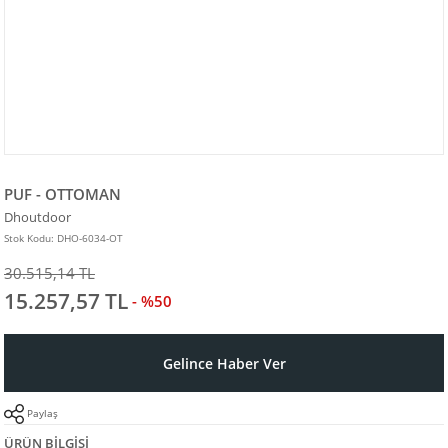
PUF - OTTOMAN
Dhoutdoor
Stok Kodu: DHO-6034-OT
30.515,14 TL
15.257,57 TL
- %50
Gelince Haber Ver
Paylaş
ÜRÜN BILGISI