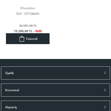
Dhoutdoor
PUF - OTTOMAN
30.581,38 TL
15.290,69 TL
- %50
Tükendi
Üyelik
Kurumsal
Alışveriş