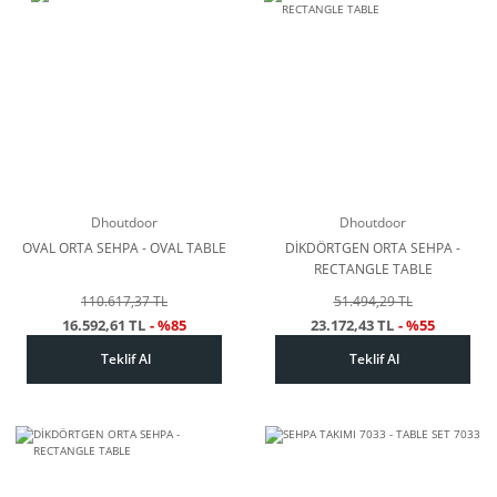
Dhoutdoor
Dhoutdoor
OVAL ORTA SEHPA - OVAL TABLE
DİKDÖRTGEN ORTA SEHPA -
RECTANGLE TABLE
110.617,37 TL
51.494,29 TL
16.592,61 TL
- %85
23.172,43 TL
- %55
Teklif Al
Teklif Al