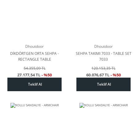
Dhoutdoor
Dhoutdoor
DİKDÖRTGEN ORTA SEHPA -
SEHPA TAKIMI 7033 - TABLE SET
RECTANGLE TABLE
7033
54.355,09 TL
120.153,35 TL
27.177,54 TL
- %50
60.076,67 TL
- %50
Teklif Al
Teklif Al