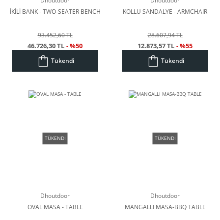
İKİLİ BANK - TWO-SEATER BENCH
KOLLU SANDALYE - ARMCHAIR
93.452,60 TL
28.607,94 TL
46.726,30 TL
- %50
12.873,57 TL
- %55
Tükendi
Tükendi
TÜKENDİ
TÜKENDİ
Dhoutdoor
Dhoutdoor
OVAL MASA - TABLE
MANGALLI MASA-BBQ TABLE