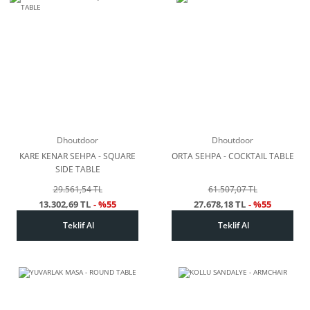
Dhoutdoor
Dhoutdoor
KARE KENAR SEHPA - SQUARE
ORTA SEHPA - COCKTAIL TABLE
SIDE TABLE
29.561,54 TL
61.507,07 TL
13.302,69 TL
- %55
27.678,18 TL
- %55
Teklif Al
Teklif Al