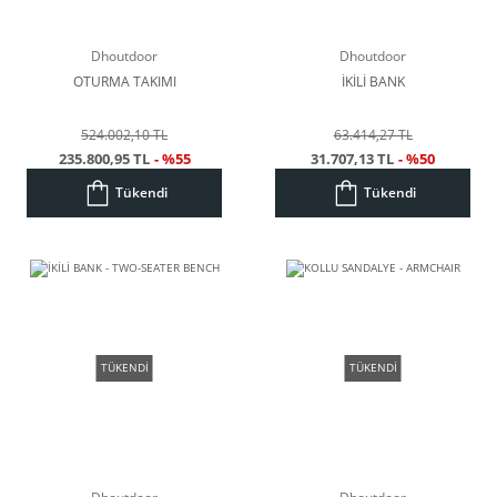
Dhoutdoor
Dhoutdoor
OTURMA TAKIMI
İKİLİ BANK
524.002,10 TL
63.414,27 TL
235.800,95 TL
- %55
31.707,13 TL
- %50
Tükendi
Tükendi
TÜKENDİ
TÜKENDİ
Dhoutdoor
Dhoutdoor