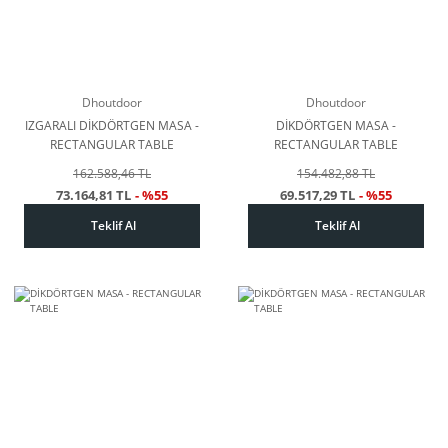
Dhoutdoor
Dhoutdoor
IZGARALI DİKDÖRTGEN MASA -
DİKDÖRTGEN MASA -
RECTANGULAR TABLE
RECTANGULAR TABLE
162.588,46 TL
154.482,88 TL
73.164,81 TL
- %55
69.517,29 TL
- %55
Teklif Al
Teklif Al