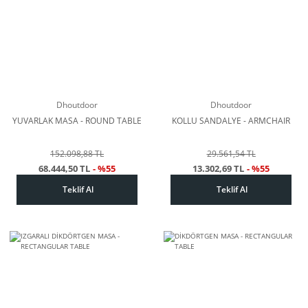
Dhoutdoor
Dhoutdoor
YUVARLAK MASA - ROUND TABLE
KOLLU SANDALYE - ARMCHAIR
152.098,88 TL
29.561,54 TL
68.444,50 TL
- %55
13.302,69 TL
- %55
Teklif Al
Teklif Al