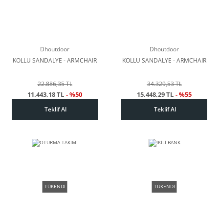
Dhoutdoor
Dhoutdoor
KOLLU SANDALYE - ARMCHAIR
KOLLU SANDALYE - ARMCHAIR
22.886,35 TL
34.329,53 TL
11.443,18 TL
- %50
15.448,29 TL
- %55
Teklif Al
Teklif Al
TÜKENDİ
TÜKENDİ