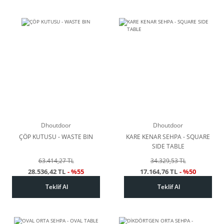
Dhoutdoor
Dhoutdoor
ÇÖP KUTUSU - WASTE BIN
KARE KENAR SEHPA - SQUARE
SIDE TABLE
63.414,27 TL
34.329,53 TL
28.536,42 TL
- %55
17.164,76 TL
- %50
Teklif Al
Teklif Al