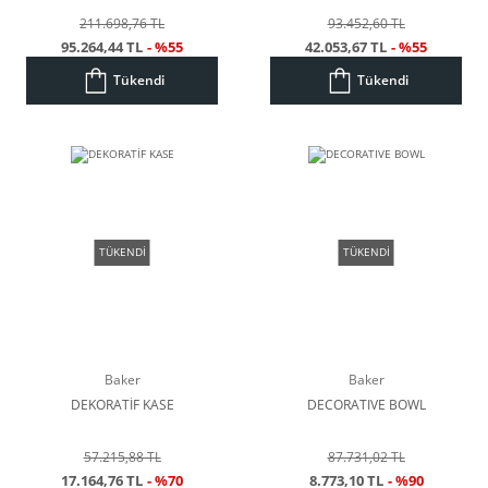
211.698,76 TL
93.452,60 TL
95.264,44 TL
- %55
42.053,67 TL
- %55
Tükendi
Tükendi
TÜKENDİ
TÜKENDİ
Baker
Baker
DEKORATİF KASE
DECORATIVE BOWL
57.215,88 TL
87.731,02 TL
17.164,76 TL
- %70
8.773,10 TL
- %90