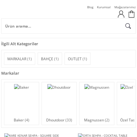
Blog
Kurumsal
Mağazalarımız
İlgili Alt Kategoriler
MARKALAR
(1)
BAHÇE
(1)
OUTLET
(1)
Markalar
Baker
(4)
Dhoutdoor
(33)
Magnussen
(2)
Özel Tas