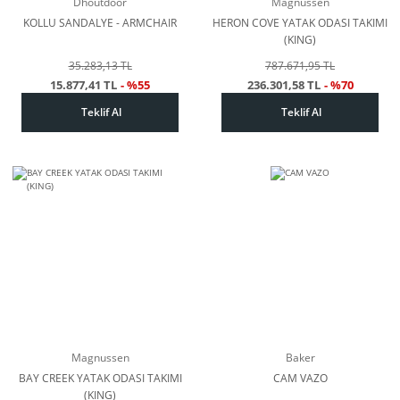
Dhoutdoor
Magnussen
KOLLU SANDALYE - ARMCHAIR
HERON COVE YATAK ODASI TAKIMI
(KING)
35.283,13 TL
787.671,95 TL
15.877,41 TL
- %55
236.301,58 TL
- %70
Teklif Al
Teklif Al
Magnussen
Baker
BAY CREEK YATAK ODASI TAKIMI
CAM VAZO
(KING)