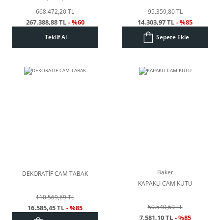
668.472,20 TL
95.359,80 TL
267.388,88 TL
- %60
14.303,97 TL
- %85
Teklif Al
Sepete Ekle
Baker
DEKORATİF CAM TABAK
KAPAKLI CAM KUTU
110.569,69 TL
50.540,69 TL
16.585,45 TL
- %85
7.581,10 TL
- %85