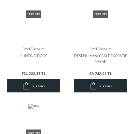
TÜKENDİ
TÜKENDİ
Özel Tasarım
Özel Tasarım
HUNTING DOGS
DESENLİ MAVİ CAM DEKORATİF
TABAK
174.222,35 TL
59.742,91 TL
Tükendi
Tükendi
TÜKENDİ