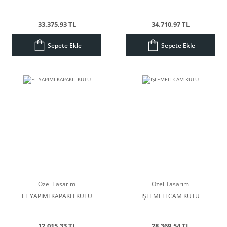
33.375,93 TL
34.710,97 TL
Sepete Ekle
Sepete Ekle
Özel Tasarım
Özel Tasarım
EL YAPIMI KAPAKLI KUTU
İŞLEMELİ CAM KUTU
12.015,33 TL
28.369,54 TL